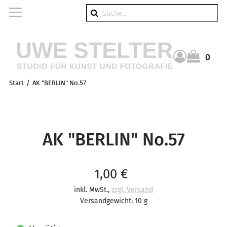
Suche
0
Warenkorb
Start
AK "BERLIN" No.57
AK "BERLIN" No.57
Verkaufspreis: 1,00 €
1,00 €
inkl. MwSt.
,
zzgl. Versand
Versandgewicht: 10 g