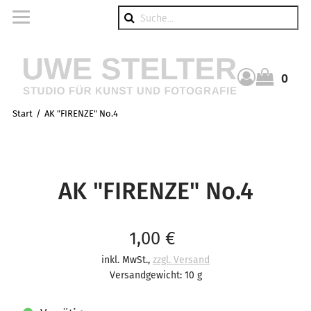
Suche
0
Warenkorb
Start
AK "FIRENZE" No.4
AK "FIRENZE" No.4
Verkaufspreis: 1,00 €
1,00 €
inkl. MwSt.
,
zzgl. Versand
Versandgewicht: 10 g