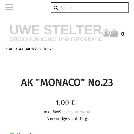
Suche
0
Warenkorb
Start
AK "MONACO" No.23
AK "MONACO" No.23
Verkaufspreis: 1,00 €
1,00 €
inkl. MwSt.
,
zzgl. Versand
Versandgewicht: 10 g