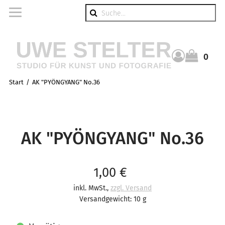
Suche
0
Warenkorb
Start
AK "PYÖNGYANG" No.36
AK "PYÖNGYANG" No.36
Verkaufspreis: 1,00 €
1,00 €
inkl. MwSt.
,
zzgl. Versand
Versandgewicht: 10 g