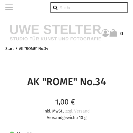
Suche
0
Warenkorb
Start
AK "ROME" No.34
AK "ROME" No.34
Verkaufspreis: 1,00 €
1,00 €
inkl. MwSt.
,
zzgl. Versand
Versandgewicht: 10 g