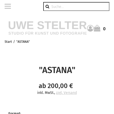
Suche
0
Warenkorb
Start
"ASTANA"
"ASTANA"
ab 200,00 €
inkl. MwSt.
,
zzgl. Versand
Format
: