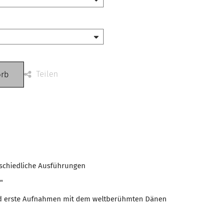
Teilen
orb
rschiedliche Ausführungen
"
nd erste Aufnahmen mit dem weltberühmten Dänen