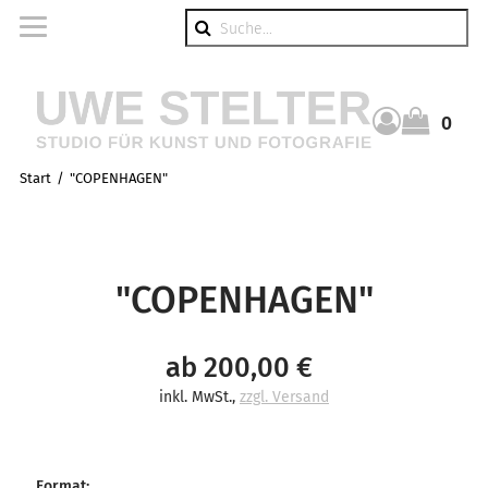
Suche
0
Warenkorb
Start
"COPENHAGEN"
"COPENHAGEN"
ab 200,00 €
inkl. MwSt.
,
zzgl. Versand
Format
: