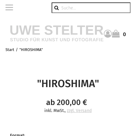
Suche
0
Warenkorb
Start
"HIROSHIMA"
"HIROSHIMA"
ab 200,00 €
inkl. MwSt.
,
zzgl. Versand
Format
: