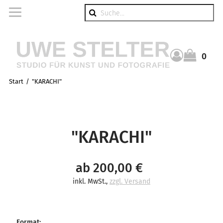
Suche
0
Warenkorb
Start
"KARACHI"
"KARACHI"
ab 200,00 €
inkl. MwSt.
,
zzgl. Versand
Format
: