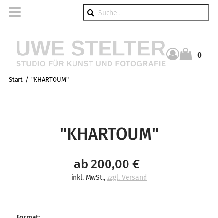
Suche
0
Warenkorb
Start
"KHARTOUM"
"KHARTOUM"
ab 200,00 €
inkl. MwSt.
,
zzgl. Versand
Format
: