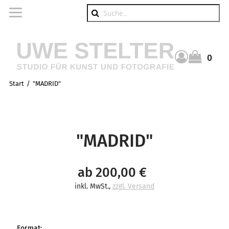
Suche
0
Warenkorb
Start
"MADRID"
"MADRID"
ab 200,00 €
inkl. MwSt.
,
zzgl. Versand
Format
: