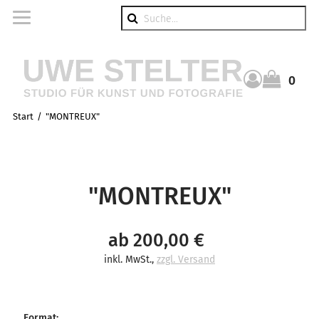
Suche
0
Warenkorb
Start
"MONTREUX"
"MONTREUX"
ab 200,00 €
inkl. MwSt.
,
zzgl. Versand
Format
: