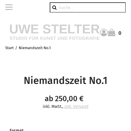
Suche
0
Warenkorb
Start
Niemandszeit No.1
Niemandszeit No.1
ab 250,00 €
inkl. MwSt.
,
zzgl. Versand
Format
: