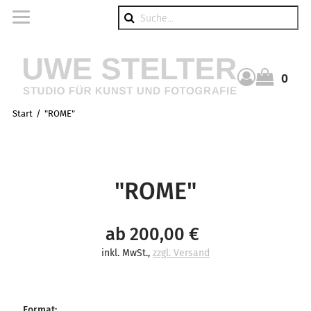
Suche
0
Warenkorb
Start
"ROME"
"ROME"
ab 200,00 €
inkl. MwSt.
,
zzgl. Versand
Format
: