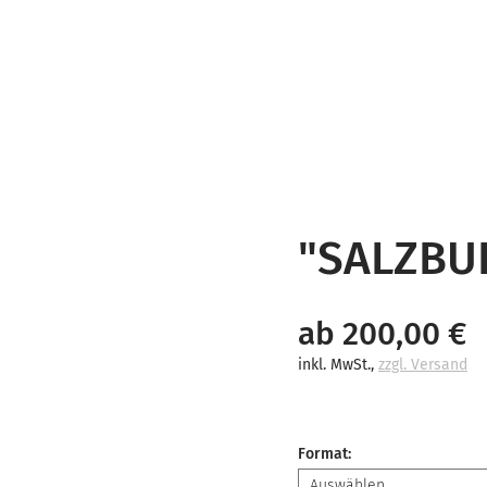
"SALZBU
ab 200,00 €
inkl. MwSt.
,
zzgl. Versand
Format
: