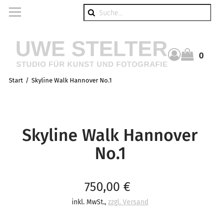
Suche
0
Warenkorb
Start
Skyline Walk Hannover No.1
Skyline Walk Hannover
No.1
Verkaufspreis: 750,00 €
750,00 €
inkl. MwSt.
,
zzgl. Versand