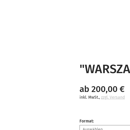
"WARSZ
ab 200,00 €
inkl. MwSt.
,
zzgl. Versand
Format
: